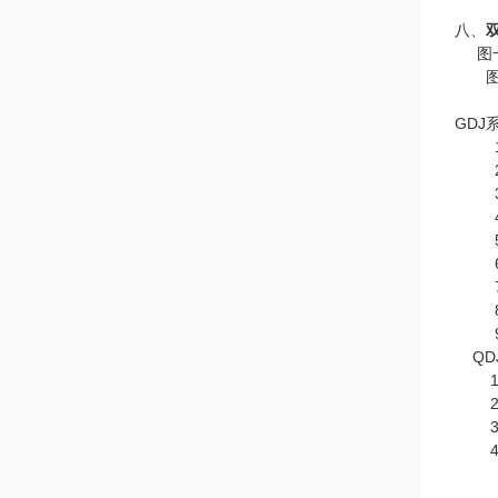
八、
图一
图二
GDJ
QD