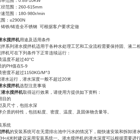
率范围：0.85-10KW
径范围：260-615mm
范围：180-980r/min
围：≤2900N
：铸铁/铸造全不锈钢 可根据客户要求定做
潜水搅拌机
用途及适用条件
搅拌系列潜水搅拌机适用于各种水处理工艺和工业流程需要保持固、液二
搅拌机可在下列条件下正常连续运行：
质温度不超过40°C
质的PH值在5-9
质密度不超过1150KG/M^3
期潜水运行，潜水深度一般不超过20米
潜水搅拌机
选型注意事项
证
潜水搅拌机
取得运行效果，请使用方提供如下资料：
运用目的
池型及尺寸，包括水深
搅拌介质的特性，包括粘度、密度、温度、及固体物含量等。
装系统
搅拌机
的安装系统可在无需排出池中污水的情况下，能快速安装和拆卸潜
深H<4米时建议采用安装系统一。潜水搅拌机的潜水深度可以根据需要进行