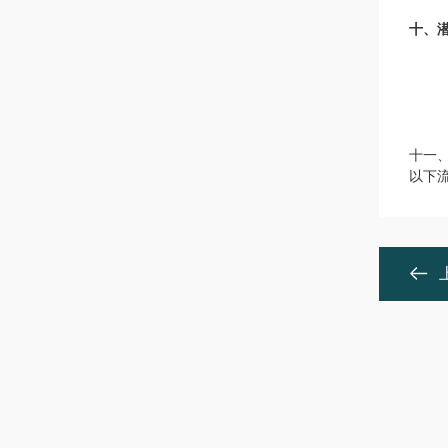
十、
十一
以下流