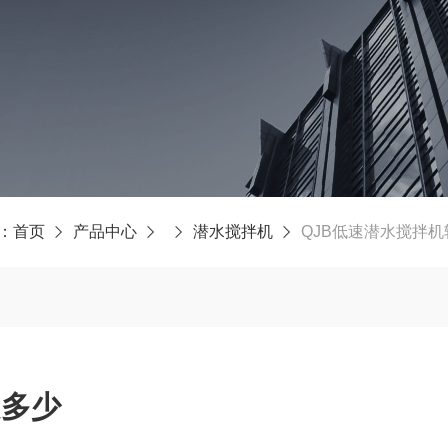
：
首页
产品中心
潜水搅拌机
QJB低速潜水搅拌
是多少