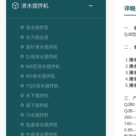
潜水搅拌机
详细
潜水搅拌泵
一 、
QJB
水力混合器
复叶潜水搅拌机
二 、
QJB潜水搅拌机
1.
潜
MA型潜水搅拌机
2.
潜
3.
潜
WJ潜水搅拌机
4.
潜
5.
潜
YQD潜水搅拌机
水下搅拌机
三、
QJB0.
液下搅拌机
QJB
污水搅拌机
260-
740-
低速潜水搅拌机
0.85
中速潜水搅拌机