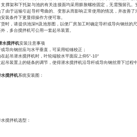
、支撑架和下托架与池的有关连接面均采用膨胀螺栓固定，无需预留孔。
免了由于运输引起导杆弯曲的、变形从而影响正常使用的情况，并改善了
的安装条件下更显得操作方便可靠。
订货时，请提供池深H及池形图，以便厂房加工时确定导杆或导向钢丝的
座外，多台搅拌机可公用一套起吊装置。
潜水搅拌机
安装注意事项
杆或导向钢丝应与水平垂直，可采用铅锤校正；
在起吊潜水搅拌机时，叶轮端较水平面应上仰5°-10°
过起吊装置上的链条的调节，使得潜水搅拌机沿导杆或导向钢丝滑下过程
潜水搅拌机
系统安装图：
潜水搅拌机选型：