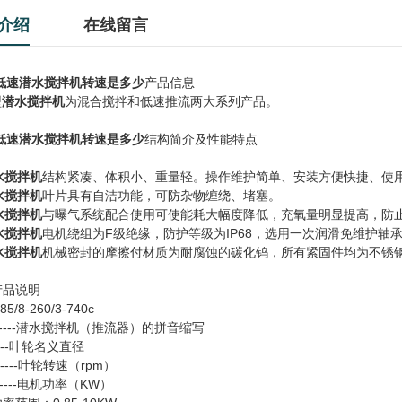
介绍
在线留言
低速潜水搅拌机转速是多少
产品信息
型
潜水搅拌机
为混合搅拌和低速推流两大系列产品。
低速潜水搅拌机转速是多少
结构简介及性能特点
水搅拌机
结构紧凑、体积小、重量轻。操作维护简单、安装方便快捷、使
水搅拌机
叶片具有自洁功能，可防杂物缠绕、堵塞。
水搅拌机
与曝气系统配合使用可使能耗大幅度降低，充氧量明显提高，防
水搅拌机
电机绕组为F级绝缘，防护等级为IP68，选用一次润滑免维护轴
水搅拌机
机械密封的摩擦付材质为耐腐蚀的碳化钨，所有紧固件均为不锈
产品说明
85/8-260/3-740c
------潜水搅拌机（推流器）的拼音缩写
----叶轮名义直径
------叶轮转速（rpm）
------电机功率（KW）