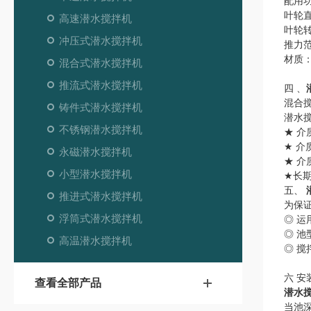
配用功
叶轮直
高速潜水搅拌机
叶轮转速
冲压式潜水搅拌机
推力范
材质
混合式潜水搅拌机
推流式潜水搅拌机
四 、
混合
铸件式潜水搅拌机
潜水
不锈钢潜水搅拌机
★ 介
★ 介
永磁潜水搅拌机
★ 介
小型潜水搅拌机
★长
五、
推进式潜水搅拌机
为保
浮筒式潜水搅拌机
◎ 
◎ 
高温潜水搅拌机
◎ 
六 安
查看全部产品
潜水
当池