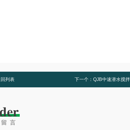
返回列表
下一个：
QJB中速潜水搅
der
线留言