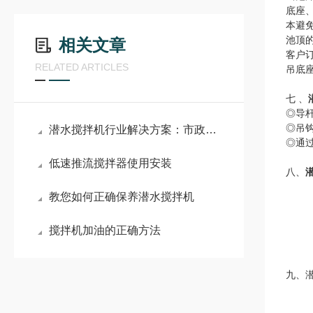
底座
本避
池顶
相关文章
客户
RELATED ARTICLES
吊底
七 、
◎导
◎吊钩
潜水搅拌机行业解决方案：市政污水处理、工业废水治理全场景应用指南
◎通
低速推流搅拌器使用安装
八、
教您如何正确保养潜水搅拌机
搅拌机加油的正确方法
九、