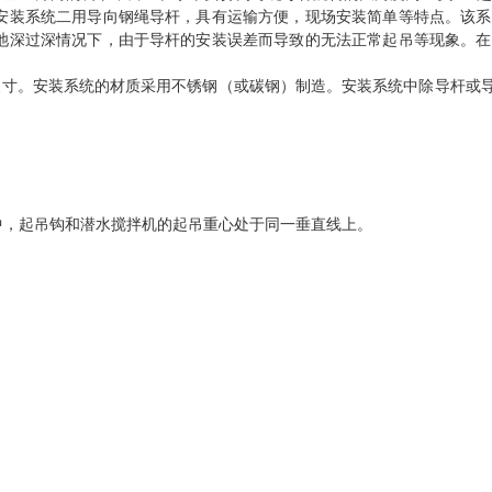
安装系统二用导向钢绳导杆，具有运输方便，现场安装简单等特点。该系
池深过深情况下，由于导杆的安装误差而导致的无法正常起吊等现象。在
尺寸。安装系统的材质采用不锈钢（或碳钢）制造。安装系统中除导杆或
中，起吊钩和潜水搅拌机的起吊重心处于同一垂直线上。