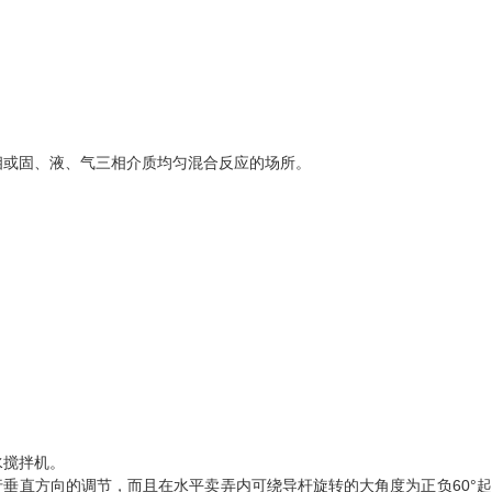
相或固、液、气三相介质均匀混合反应的场所。
水搅拌机。
垂直方向的调节，而且在水平卖弄内可绕导杆旋转的大角度为正负60°起