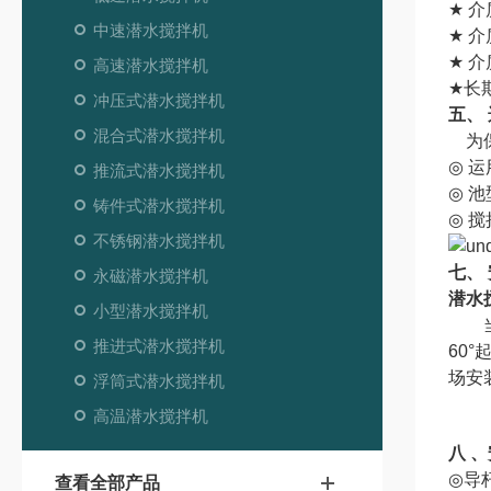
★
介
中速潜水搅拌机
★
介
★
介
高速潜水搅拌机
★
长
冲压式潜水搅拌机
五、
混合式潜水搅拌机
为
◎
运
推流式潜水搅拌机
◎
池
铸件式潜水搅拌机
◎
搅
不锈钢潜水搅拌机
七、
永磁潜水搅拌机
潜水
小型潜水搅拌机
当
推进式潜水搅拌机
60°
场安
浮筒式潜水搅拌机
高温潜水搅拌机
八
、
◎
导
查看全部产品