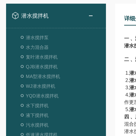
潜水搅拌机
详细
潜水搅拌泵
一
、
潜水
水力混合器
复叶潜水搅拌机
二
、
QJB潜水搅拌机
1.
潜
MA型潜水搅拌机
2.
潜
WJ潜水搅拌机
3.
潜
4.
潜
YQD潜水搅拌机
作更
水下搅拌机
5.
潜
液下搅拌机
四
、
混合
污水搅拌机
潜水
低速潜水搅拌机