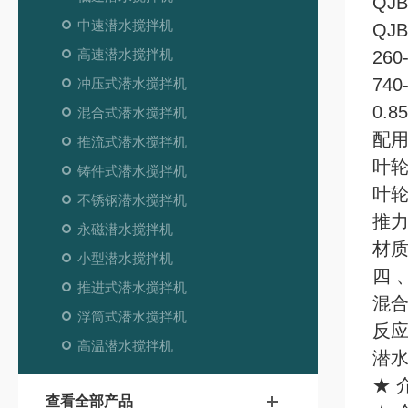
QJB
中速潜水搅拌机
QJ
高速潜水搅拌机
26
740
冲压式潜水搅拌机
0.8
混合式潜水搅拌机
配用
推流式潜水搅拌机
叶轮
铸件式潜水搅拌机
叶轮
不锈钢潜水搅拌机
推力
永磁潜水搅拌机
材质
小型潜水搅拌机
四 
推进式潜水搅拌机
混
浮筒式潜水搅拌机
反
高温潜水搅拌机
潜
★ 
查看全部产品