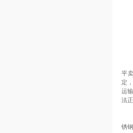
七
潜
当
平
定
运
法
客
锈