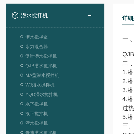
潜水搅拌机
详细
潜水搅拌泵
一 
水力混合器
QJ
复叶潜水搅拌机
二 
QJB潜水搅拌机
1.
MA型潜水搅拌机
2.
WJ潜水搅拌机
3.
YQD潜水搅拌机
4.
水下搅拌机
过热
液下搅拌机
5.
污水搅拌机
三
低速潜水搅拌机