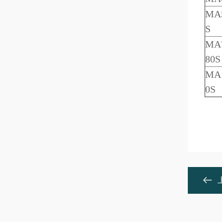
MA5
S
MA7
80S
MA1
0S