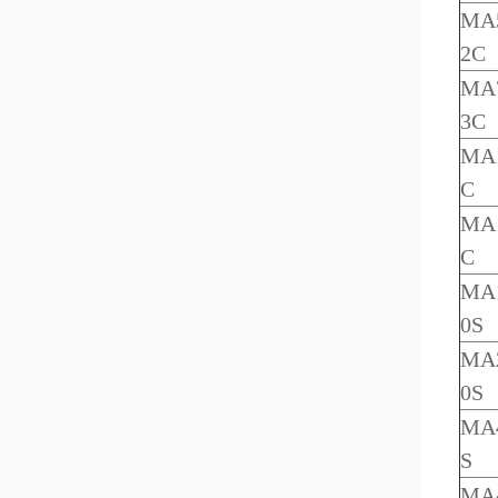
MA5
2C
MA7
3C
MA1
C
MA1
C
MA1
0S
MA2
0S
MA4
S
MA4