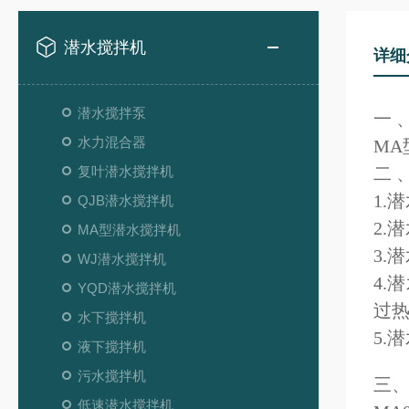
潜水搅拌机
详细
潜水搅拌泵
一 
水力混合器
M
复叶潜水搅拌机
二 
1.
QJB潜水搅拌机
2.
MA型潜水搅拌机
3.
WJ潜水搅拌机
4.
YQD潜水搅拌机
过
水下搅拌机
5.
液下搅拌机
污水搅拌机
三
低速潜水搅拌机