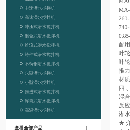
MA0.
中速潜水搅拌机
MA
高速潜水搅拌机
26
740
冲压式潜水搅拌机
0.8
混合式潜水搅拌机
配用
推流式潜水搅拌机
叶轮
铸件式潜水搅拌机
叶轮
不锈钢潜水搅拌机
推力
永磁潜水搅拌机
材质
小型潜水搅拌机
四 
推进式潜水搅拌机
混
浮筒式潜水搅拌机
反
高温潜水搅拌机
潜
★ 
查看全部产品