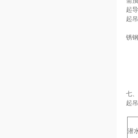
需
起
起
客
锈
八
◎
◎吊
七
起
九
潜