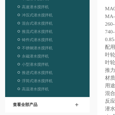
高速潜水搅拌机
MA0.
冲压式潜水搅拌机
MA
混合式潜水搅拌机
26
740
推流式潜水搅拌机
0.8
铸件式潜水搅拌机
配用
不锈钢潜水搅拌机
叶轮
永磁潜水搅拌机
叶轮
小型潜水搅拌机
推力
推进式潜水搅拌机
材质
浮筒式潜水搅拌机
用
高温潜水搅拌机
混
反
查看全部产品
潜