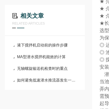
★ 
★ 
相关文章
★ 
★长
RELATED ARTICLES
选
为
◎ 
液下搅拌机启动前的操作步骤
◎ 
MA型潜水搅拌机能效的计算
◎ 
安
无轴螺旋输送机检查时的重点
潜
如何避免低速潜水推流器发生一些不必要的故障？
当
弄
需
起