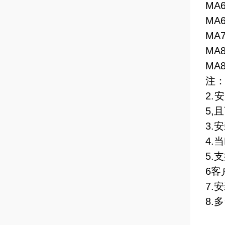
MA6
MA6
MA7
MA8
MA8
注：
2.安
5,
3.
4.
5
6
7.
8.