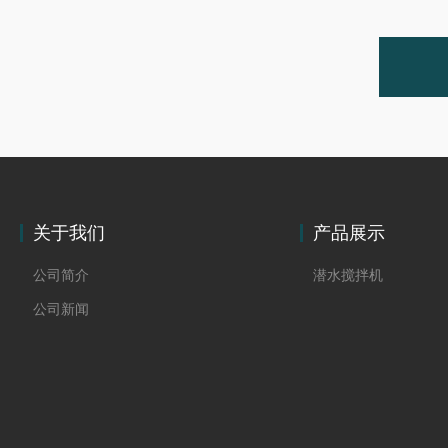
关于我们
产品展示
公司简介
潜水搅拌机
公司新闻