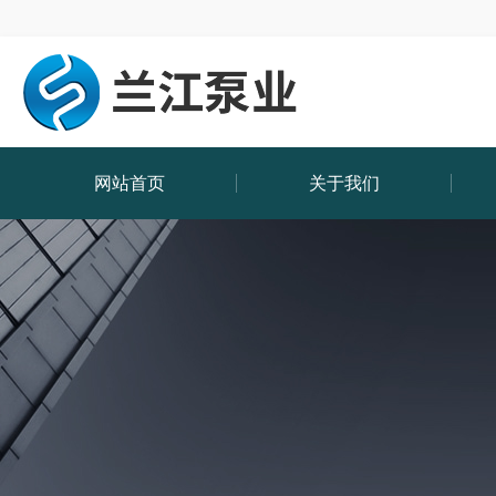
网站首页
关于我们