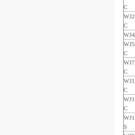
C
WJ
2
C
WJ
4
WJ
5
C
WJ
7
C
WJ
1
C
WJ
1
C
WJ
1
S