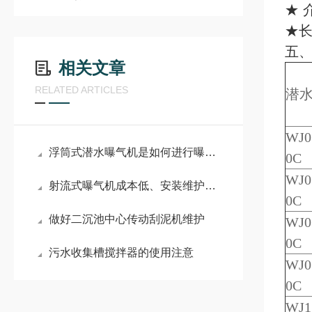
★ 
★长
五
相关文章
RELATED ARTICLES
潜
WJ
0
浮筒式潜水曝气机是如何进行曝气的
0C
WJ
0
射流式曝气机成本低、安装维护便捷
0C
做好二沉池中心传动刮泥机维护
WJ
0
0C
污水收集槽搅拌器的使用注意
WJ
0
0C
WJ
1