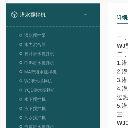
潜水搅拌机
详细
潜水搅拌泵
一 
水力混合器
WJ
复叶潜水搅拌机
二 
1.
QJB潜水搅拌机
2.
MA型潜水搅拌机
3.
WJ潜水搅拌机
4.
YQD潜水搅拌机
过热
水下搅拌机
5.
液下搅拌机
三
污水搅拌机
WJ
低速潜水搅拌机