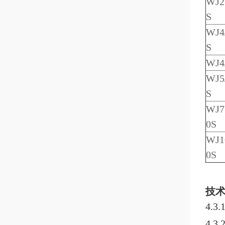
WJ
2
S
WJ
4
S
WJ
4
WJ
5
S
WJ
7
0S
WJ
1
0S
技
4.
4.