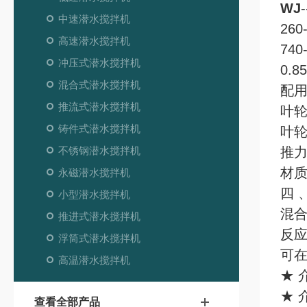
WJ
中速潜水搅拌机
26
高速潜水搅拌机
740
冲压式潜水搅拌机
0.8
混合式潜水搅拌机
配用
推流式潜水搅拌机
叶轮
铸件式潜水搅拌机
叶轮
不锈钢潜水搅拌机
推力
材质
永磁潜水搅拌机
四 
小型潜水搅拌机
混
推进式潜水搅拌机
反
浮筒式潜水搅拌机
可
高温潜水搅拌机
★ 
★ 
查看全部产品