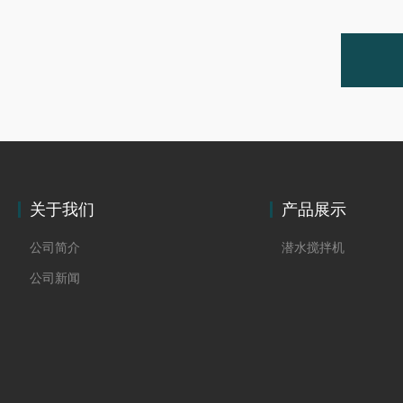
关于我们
产品展示
公司简介
潜水搅拌机
公司新闻