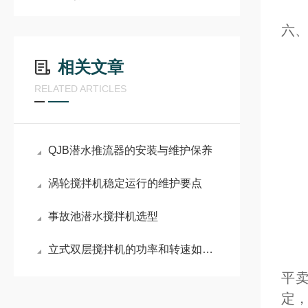
六
相关文章
RELATED ARTICLES
QJB潜水推流器的安装与维护保养
七
涡轮搅拌机稳定运行的维护要点
潜
事故池潜水搅拌机选型
立式双层搅拌机的功率和转速如何选择？
当
平
定