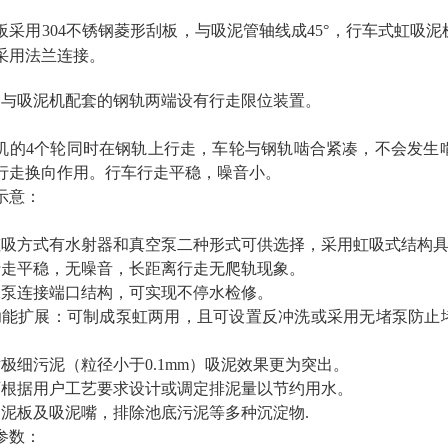
板采用304不锈钢菱形刮板，与吸泥管轴线成45°，行车式虹吸
采用法兰连接。
）与吸泥机配套的钢轨两端设有行走限位装置。
机的4个轮同时在钢轨上行走，车轮与钢轨啮合紧凑，不会发生
行走换向作用。行车行走平稳，噪音小。
示意：
虹吸方式有水射器和真空泵二种形式可供选择，采用虹吸式结构
行走平稳，无噪音，长距离行走无爬轨现象。
水泵连接端口结构，可实现不停水检修。
功能扩展：可制成泵虹两用，且可设置反冲洗或采用无堵泵防止
对极细污泥（粒径小于0.1mm）吸泥效果更为突出。
可根据用户工艺要求设计或调定排泥量以节约用水。
刮泥板及吸泥嘴，排除池底污泥等多种沉淀物.
参数：