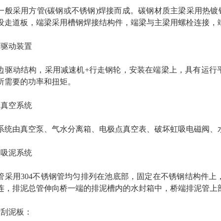
一般采用方管(碳钢或不锈钢)焊接而成。碳钢材质主梁采用热镀
设走道板，端梁采用槽钢焊接结构件，端梁与主梁用螺栓连接，
）驱动装置
边驱动结构，采用减速机+行走钢轮，安装在端梁上，具有运行
所需要的功率和扭矩。
）真空系统
系统由真空泵、气水分离箱、电极点真空表、破坏虹吸电磁阀、
）吸泥系统
管采用304不锈钢管均匀排列在池底部，固定在不锈钢结构件
连，排泥总管伸向桥一端的排泥槽内的水封箱中，桥端排泥管上
）刮泥板：