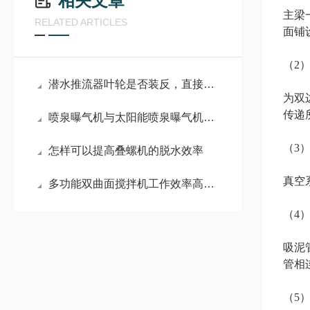
相关文章
主梁
RELATED ARTICLES
面铺
（2
潜水推流器叶轮是否装反，直接关系到设备运行效果
为双
传递
喷泉曝气机与太阳能喷泉曝气机哪个更为省电
（3
怎样可以提高叠螺机的脱水效率
真空
多功能双曲面搅拌机工作效率高，全靠叶轮这个水力设计结构
（4
吸泥
管相
（5