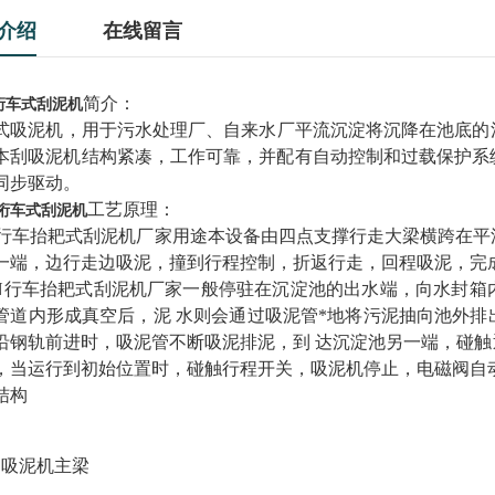
介绍
在线留言
简介：
桁车式刮泥机
式吸泥机，用于污水处理厂、自来水厂平流沉淀将沉降在池底的
本刮吸泥机结构紧凑，工作可靠，并配有自动控制和过载保护系
同步驱动。
工艺原理：
G桁车式刮泥机
N行车抬耙式刮泥机厂家用途本设备由四点支撑行走大梁横跨在
一端，边行走边吸泥，撞到行程控制，折返行走，回程吸泥，完
N行车抬耙式刮泥机厂家一般停驻在沉淀池的出水端，向水封箱内
管道内形成真空后，泥 水则会通过吸泥管*地将污泥抽向池外
沿钢轨前进时，吸泥管不断吸泥排泥，到 达沉淀池另一端，碰
，当运行到初始位置时，碰触行程开关，吸泥机停止，电磁阀自
结构
）吸泥机主梁