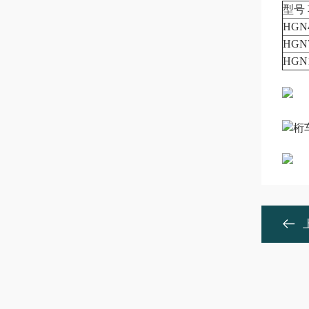
型号
HGN4
HGN7
HGN1