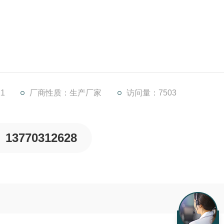
由四点支撑行走大梁横跨在平流式沉淀池上，双边驱动，池两边
边行走边吸泥，撞到行程控制，折返行走，回程吸泥，完成一
1
厂商性质：生产厂家
访问量：7503
13770312628