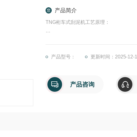
产品简介
TNG桁车式刮泥机工艺原理：
TGN行车抬耙式刮泥机厂家用途本设备
钢轨，从池的一端运行到池子的另一端，
周期。
产品型号：
更新时间：2025-12-1
产品咨询