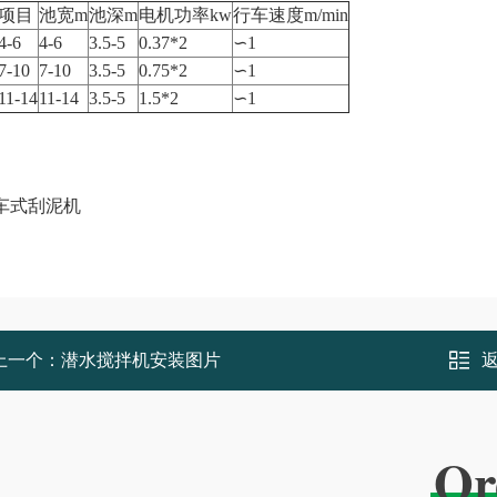
 项目
池宽m
池深m
电机功率kw
行车速度m/min
-6
4-6
3.5-5
0.37*2
∽1
-10
7-10
3.5-5
0.75*2
∽1
1-14
11-14
3.5-5
1.5*2
∽1
上一个：
潜水搅拌机安装图片
Or