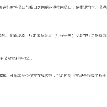
泥机运行时将吸口与吸口之间的
污泥推向吸口，使排泥均匀。吸泥
啃轨、爬轨现象，行走限位装置（行程开关）安装在行走钢轨两
具有节省能耗等优点。
堵塞。可配套泥位仪实在线控制，PLC控制可实现全程或半程全