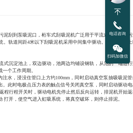
电话咨询
污泥刮到泵吸泥口，桁车式刮吸泥机广泛用于平流式沉淀池的污
统。轨道间距4米以下刮吸泥机采用中间集中驱动。间距6米以上
扫码加微信
平流式沉淀池上，双边驱动，池两边均铺设钢轨，从池的一端运行
成一个工作周期。
注水，浸没住管口上方约100mm，同时启动真空泵抽吸吸泥管
排出。此时电极点压力表的触点信号关闭真空泵，同时启动驱动电
触返程行程开关时，驱动电机先停止然后反向运转，排泥机开始返
动 打开，使空气进入虹吸系统，将真空破坏，则停止排泥。