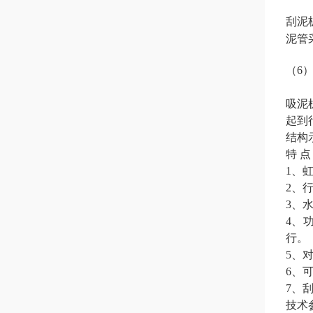
刮泥
泥管
（6
吸泥
起到
结构
特 点
1、
2、
3、
4、
行。
5、
6、
7、
技术