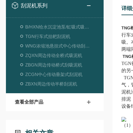
刮泥机系列
详细
B/HXN给水沉淀池泵/虹吸式吸泥机
TNG
行车
TGN行车式抬耙刮泥机
吸。
WNG浓缩池悬挂式中心传动刮吸泥机
两端
ZQXN周边传动全桥式吸泥机
TN
TG
ZBGN周边传动桥式刮吸泥机
的另
ZCGN中心传动垂架式刮泥机
TG
ZBXN周边传动半桥刮泥机
气，
泥机
排泥
查看全部产品
设备
（1