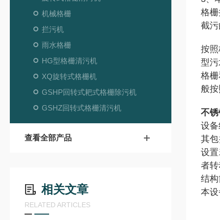
格栅
机械格栅
截污
拦污机
雨水格栅
按照
HG型格栅清污机
型污
格栅
XQ旋转式格栅机
般按
GSHP回转式耙式格栅除污机
GSHZ回转式格栅清污机
不锈
设备
查看全部产品
其包
设置
者转
结构
相关文章
本设
RELATED ARTICLES