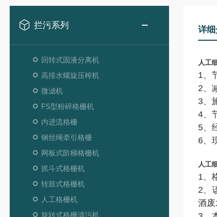
拦污系列
详细
回转式固液分离机
人工
1、
高排水螺旋压榨机
2、
微滤机
3、
FS型粉碎格栅机
4、
内进流格栅
5、
钢丝绳牵引格栅
6、
网板式阶梯格栅机
人工
抓斗式格栅机
1、
转鼓式格栅机
2、
人工格栅机
酒废
旋转式格栅清污机
3、