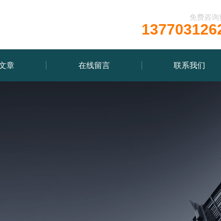
免费咨询
137703126
文章
在线留言
联系我们