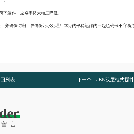
厂。
荷下运作，返修率将大幅度降低。
裂，并确保防潮，在确保污水处理厂本身的平稳运作的一起也确保不容易
返回列表
下一个：
JBK双层框式搅
der
线留言