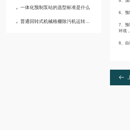
5、
一体化预制泵站的选型标准是什么
6、
普通回转式机械格栅除污机运转注意
7、
环境
8、