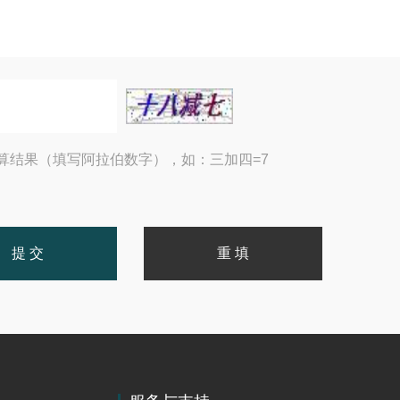
算结果（填写阿拉伯数字），如：三加四=7