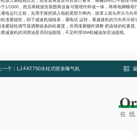
1 本机放入基础就位后，其安装角度应符合设计要求，格栅卸料口平面应
于1/1000，然后再根据安装图将设备与预埋件焊成一体，再将地脚螺母
2 在通电运行之前，先用手摇把插入电机尾部方榫内，按罩上箭头所示方向
3 放松涨紧链轮，卸下减速机端链条，通电试 运转，看减速机的方向所示
 用涨紧链轮调节器调整链条的松紧度，并用涨紧螺杆调整 耙齿链的松紧度
 检查减速机的润滑油是否到油面线，不足时用30#机械油加至油面线。
上一个：
LJ-FAT750水柱式喷泉曝气机
Or
在