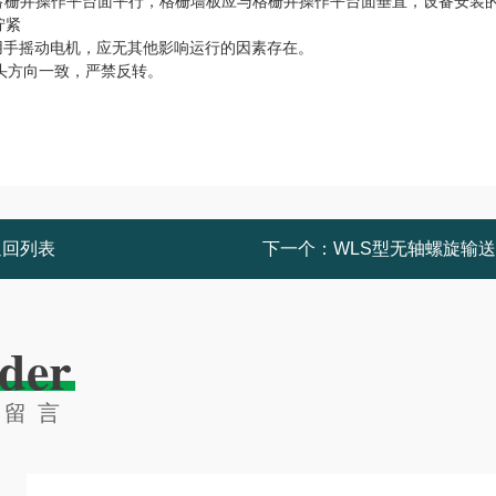
与格栅井操作平台面平行，格栅墙板应与格栅井操作平台面垂直，设备安装
拧紧
用手摇动电机，应无其他影响运行的因素存在。
箭头方向一致，严禁反转。
。
返回列表
下一个：
WLS型无轴螺旋输
der
线留言