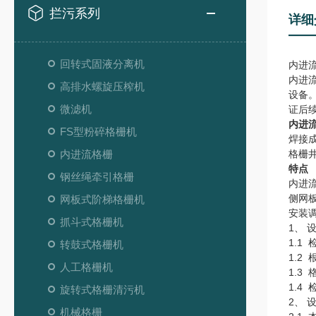
拦污系列
详细
回转式固液分离机
内进
内进
高排水螺旋压榨机
设备
微滤机
证后
内进
FS型粉碎格栅机
焊接
内进流格栅
格栅
特点
钢丝绳牵引格栅
内进
侧网
网板式阶梯格栅机
安装调
抓斗式格栅机
1、
1.1
转鼓式格栅机
1.2
人工格栅机
1.3
1.
旋转式格栅清污机
2、 
机械格栅