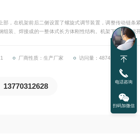
上部，在机架前后二侧设置了螺旋式调节装置，调整传动链条
钢组装、焊接成的一整体式长方体刚性结构。机架下部迎水端
，其上部还设有一内部集渣槽，并延伸至机外。机架安装于格
格栅滤后出水的通道。在机架的迎水端两侧布置了导流挡板，
1
厂商性质：生产厂家
访问量：4874
电话咨询
13770312628
扫码加微信