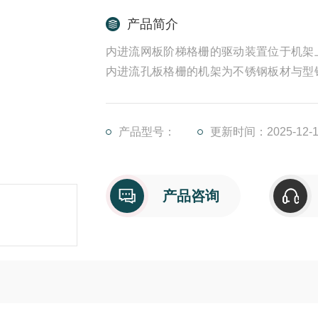
产品简介
内进流网板阶梯格栅的驱动装置位于机架
内进流孔板格栅的机架为不锈钢板材与型
个进水洞口，机架的前后壁板上设有导轨
中央，机架的两侧与格栅井之间的间隙为
流的同时，可防止
产品型号：
更新时间：2025-12-1
产品咨询