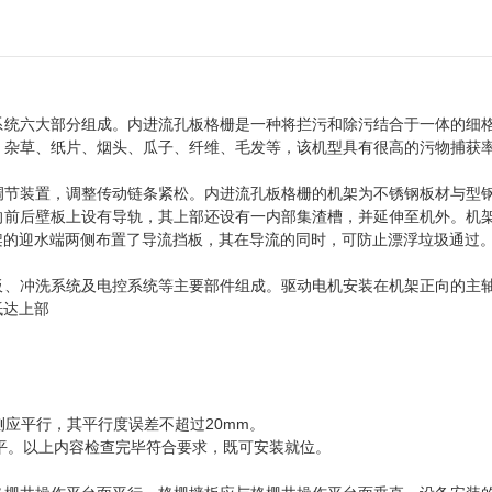
系统六大部分组成。内进流孔板格栅是一种将拦污和除污结合于一体的细
：杂草、纸片、烟头、瓜子、纤维、毛发等，该机型具有很高的污物捕获
调节装置，调整传动链条紧松。内进流孔板格栅的机架为不锈钢板材与型
的前后壁板上设有导轨，其上部还设有一内部集渣槽，并延伸至机外。机
架的迎水端两侧布置了导流挡板，其在导流的同时，可防止漂浮垃圾通过
板、冲洗系统及电控系统等主要部件组成。驱动电机安装在机架正向的主
抵达上部
侧应平行，其平行度误差不超过20mm。
台平。以上内容检查完毕符合要求，既可安装就位。