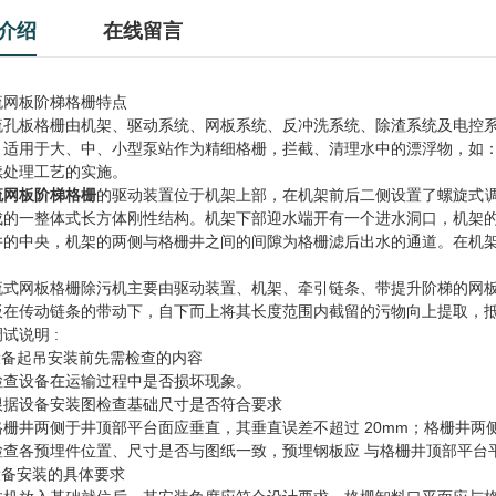
介绍
在线留言
流网板阶梯格栅特点
流孔板格栅由机架、驱动系统、网板系统、反冲洗系统、除渣系统及电控
。适用于大、中、小型泵站作为精细格栅，拦截、清理水中的漂浮物，如
续处理工艺的实施。
流网板阶梯格栅
的驱动装置位于机架上部，在机架前后二侧设置了螺旋式
成的一整体式长方体刚性结构。机架下部迎水端开有一个进水洞口，机架
井的中央，机架的两侧与格栅井之间的间隙为格栅滤后出水的通道。在机
流式网板格栅除污机主要由驱动装置、机架、牵引链条、带提升阶梯的网
板在传动链条的带动下，自下而上将其长度范围内截留的污物向上提取，
试说明 :
 设备起吊安装前先需检查的内容
 检查设备在运输过程中是否损坏现象。
 根据设备安装图检查基础尺寸是否符合要求
 格栅井两侧于井顶部平台面应垂直，其垂直误差不超过 20mm；格栅井两
4 检查各预埋件位置、尺寸是否与图纸一致，预埋钢板应 与格栅井顶部平
设备安装的具体要求