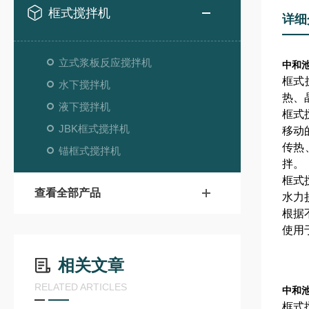
框式搅拌机
详细
立式浆板反应搅拌机
中和
框式
水下搅拌机
热、
液下搅拌机
框式
JBK框式搅拌机
移动
传热
锚框式搅拌机
拌。
框式
查看全部产品
水力
根据
使用
相关文章
RELATED ARTICLES
中和
框式