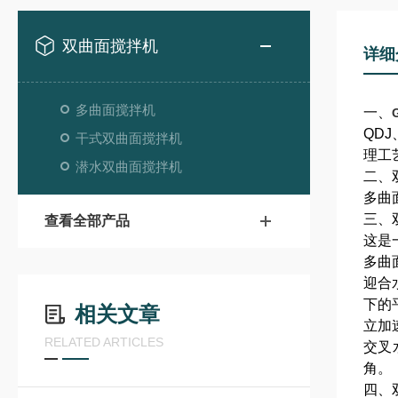
双曲面搅拌机
详细
多曲面搅拌机
一、
QD
干式双曲面搅拌机
理工
潜水双曲面搅拌机
二、
多曲
三、
查看全部产品
这是
多曲
迎合
下的
相关文章
立加
RELATED ARTICLES
交叉
角。
四、