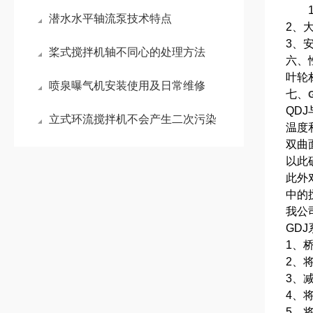
1、
潜水水平轴流泵技术特点
2、
3、
桨式搅拌机轴不同心的处理方法
六、
叶轮
喷泉曝气机安装使用及日常维修
七、
QD
立式环流搅拌机不会产生二次污染
温度
双曲
以此
此外
中的
我公
GD
1、
2、
3、
4、
5、