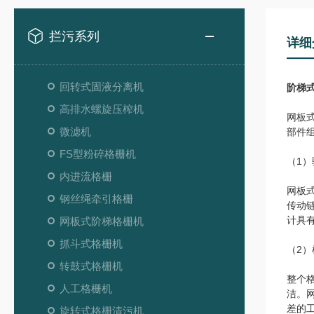
拦污系列
详细
回转式固液分离机
阶梯
高排水螺旋压榨机
网板
微滤机
部件
FS型粉碎格栅机
（1
内进流格栅
网板
钢丝绳牵引格栅
传动链
计具
网板式阶梯格栅机
抓斗式格栅机
（2）
转鼓式格栅机
整个
人工格栅机
洁。
差的
旋转式格栅清污机