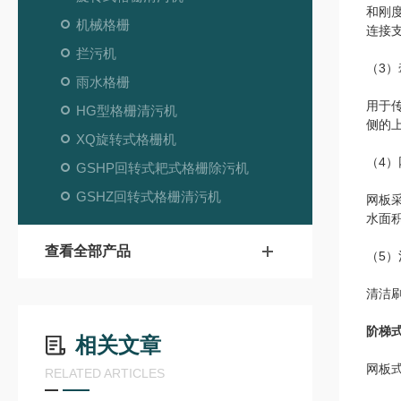
和刚
机械格栅
连接
拦污机
（3
雨水格栅
用于
HG型格栅清污机
侧的
XQ旋转式格栅机
（4）
GSHP回转式耙式格栅除污机
GSHZ回转式格栅清污机
网板
水面
查看全部产品
（5）
清洁
阶梯
相关文章
网板
RELATED ARTICLES