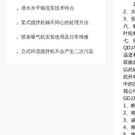
1、
潜水水平轴流泵技术特点
2、
3、
桨式搅拌机轴不同心的处理方法
六、
叶轮
喷泉曝气机安装使用及日常维修
七、
QD
立式环流搅拌机不会产生二次污染
温度
双曲
以此
此外
中的
我公
GD
1、
2、
3、
4、
5、