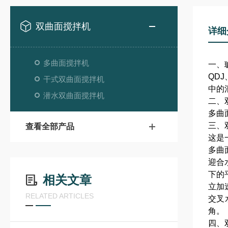
双曲面搅拌机
详细
多曲面搅拌机
一、
QD
干式双曲面搅拌机
中的
潜水双曲面搅拌机
二、
多曲
三、
查看全部产品
这是
多曲
迎合
下的
相关文章
立加
RELATED ARTICLES
交叉
角。
四、