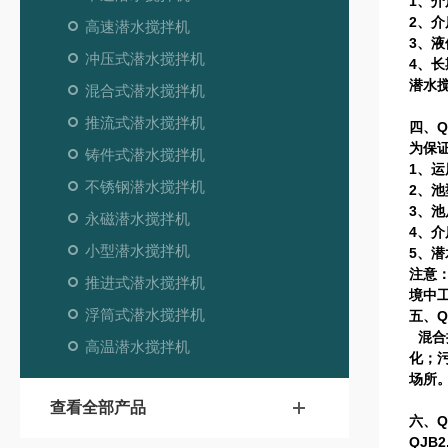
1、介
2、介
高速潜水搅拌机
3、液
冲压式潜水搅拌机
4、
潜水
混合式潜水搅拌机
推流式潜水搅拌机
四、
为保
铸件式潜水搅拌机
1、
不锈钢潜水搅拌机
2、池
3、
永磁潜水搅拌机
4、
小型潜水搅拌机
5、
注意
推进式潜水搅拌机
境中
浮筒式潜水搅拌机
五、
混合
高温潜水搅拌机
化；
场所
查看全部产品
六、
QJB2.