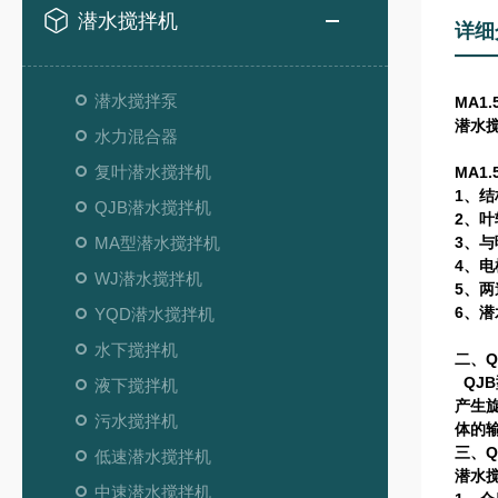
潜水搅拌机
详细
潜水搅拌泵
MA1.
潜水
水力混合器
复叶潜水搅拌机
MA1.
1、
QJB潜水搅拌机
2、
MA型潜水搅拌机
3、
4、
WJ潜水搅拌机
5、
6、
YQD潜水搅拌机
水下搅拌机
二、
QJ
液下搅拌机
产生
污水搅拌机
体的
三、
低速潜水搅拌机
潜水
中速潜水搅拌机