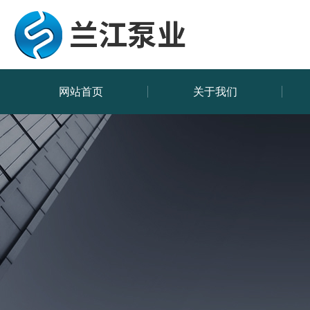
网站首页
关于我们