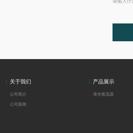
请输入计
关于我们
产品展示
公司简介
潜水推流器
公司新闻