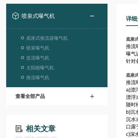
喷泉式曝气机
详细
底座式推流器曝气机
底座
推流
喷泉曝气机
曝气
造流曝气机
针对
太阳能曝气机
底座
推流曝气机
推流
a)
查看全部产品
漂浮
随时
b)
沉水
口露
相关文章
c)深