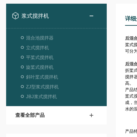
浆式搅拌机
详细
混合池搅拌器
后混
桨式
立式搅拌机
可分
平桨式搅拌机
后混
旋桨式搅拌机
折桨
斜叶桨式搅拌机
搅拌
高。
ZJ型浆式搅拌机
产品
桨式
JBJ浆式搅拌机
成，
水的
查看全部产品
产品