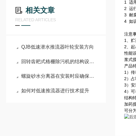
1 
相关文章
2 
3 耐
RELATED ARTICLES
4 
注意
1
、贮
QJB低速潜水推流器叶轮安装方向
2
、起
性能
浆式
回转齿耙式格栅除污机的结构设计简洁紧凑
产品
1
）传
螺旋砂水分离器在安装时应确保其安装倾角在合理范围内
2
）占
3
）安
如何对低速推流器进行技术提升
4
）可
结构
加药
可分