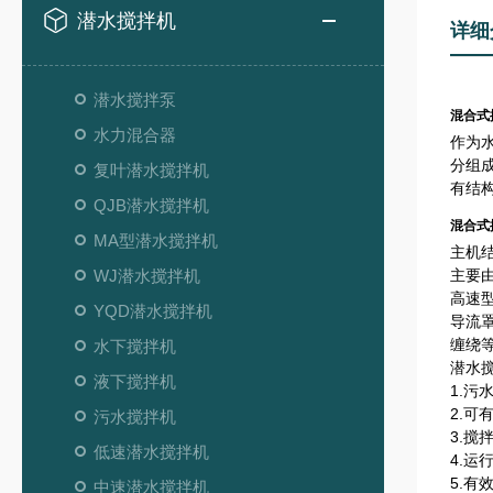
潜水搅拌机
详细
潜水搅拌泵
混合式
水力混合器
作为
分组
复叶潜水搅拌机
有结
QJB潜水搅拌机
混合式
MA型潜水搅拌机
主机
WJ潜水搅拌机
主要
高速
YQD潜水搅拌机
导流
缠绕
水下搅拌机
潜水
液下搅拌机
1.污
2.可
污水搅拌机
3.搅
低速潜水搅拌机
4.
5.有
中速潜水搅拌机