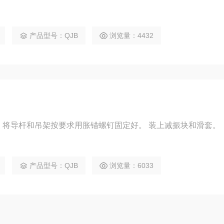
产品型号：QJB
浏览量：4432
1、液下搅拌机电缆线安装 将导杆和吊架按要求用胀锚螺钉固定好。 装上减振块和滑套。
产品型号：QJB
浏览量：6033