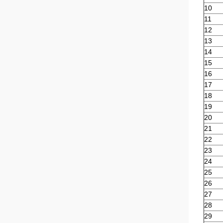
10
11
12
13
14
15
16
17
18
19
20
21
22
23
24
25
26
27
28
29