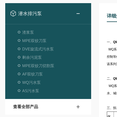
潜水排污泵
详细
渣浆泵
MPE双铰刀泵
一、
Q
DVE旋流式污水泵
WQ系
控制等
剩余污泥泵
该系列泵
MPE双铰刀切割泵
AF双铰刀泵
二、
Q
WQ污水泵
WQ系
AS污水泵
水、城
查看全部产品
三、
技