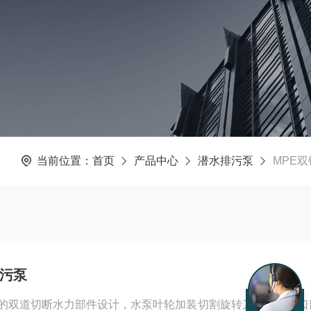
当前位置：
首页
产品中心
潜水排污泵
MPE
潜污泵
泵的双道切断水力部件设计，水泵叶轮加装切割旋转刀头，进水口