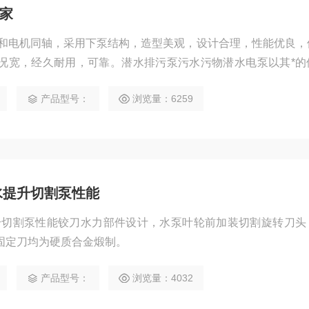
厂家
泵和电机同轴，采用下泵结构，造型美观，设计合理，性能优良，
况宽，经久耐用，可靠。潜水排污泵污水污物潜水电泵以其*的
经济的许多领域。
产品型号：
浏览量：6259
污水提升切割泵性能
水提升切割泵性能铰刀水力部件设计，水泵叶轮前加装切割旋转刀
固定刀均为硬质合金煅制。
产品型号：
浏览量：4032