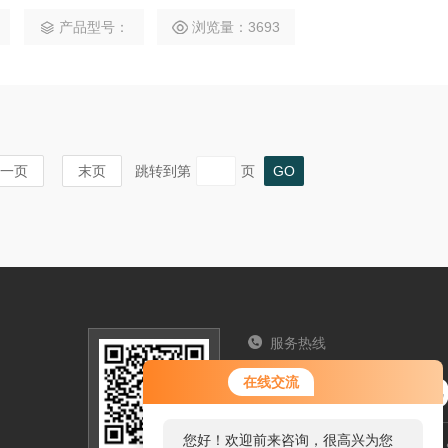
均能在瞬间绞碎，抽吸排出，非其它任何污水泵所能比拟。
产品型号：
浏览量：3693
一页
末页
跳转到第
页
服务热线
您好！欢迎前来咨询，很高兴为您
025-5765
在线交流
服务，请问您要咨询什么问题呢？
您好，看您停留很久了，是否找到