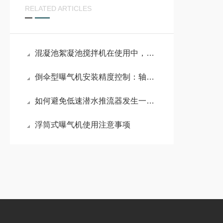
RELATED ARTICLES
混凝池絮凝池搅拌机在使用中，这些事项得注意
倒伞型曝气机安装精度控制：轴系垂直度与淹没深度的实操规范
如何避免低速潜水推流器发生一些不必要的故障？
浮筒式曝气机使用注意事项