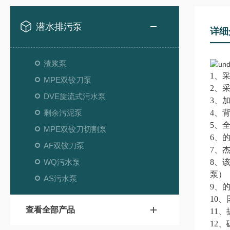
潜水排污泵
详细
渣浆泵
1、
MPE双铰刀泵
2、
DVE旋流式污水泵
3、
剩余污泥泵
4、
5、
MPE双铰刀切割泵
6、
AF双铰刀泵
7、
WQ污水泵
8、
泵）
AS污水泵
9、
10
查看全部产品
11
12