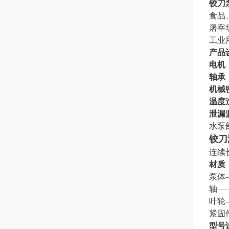
铰刀
食品
屠宰
工业
产品
电机
轴承
机械
温度
泄漏
水泵
铰刀
连续
材质
泵体
轴
—
叶轮
紧固
型号