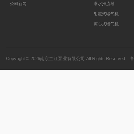
公司新闻
潜水推流器
射流式曝气机
离心式曝气机
浆式搅拌机
框式搅拌机
双曲面搅拌机
Copyright © 2026南京兰江泵业有限公司 All Rights Reserved
污泥回流泵
拦污系列
破碎格栅机
砂水分离器
旋流沉砂池除污机
立式环流搅拌机
浮筒式搅拌机