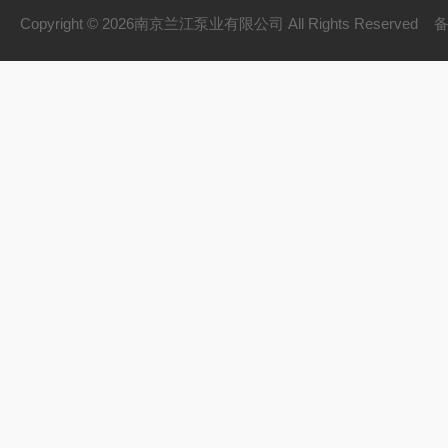
双曲面搅拌机
Copyright © 2026南京兰江泵业有限公司 All Rights Reserved
污泥回流泵
拦污系列
破碎格栅机
砂水分离器
旋流沉砂池除污机
立式环流搅拌机
浮筒式搅拌机
无轴螺旋输送机
潜水排污泵
ZQB潜水轴流泵
WL立式排污泵
一体化预制泵站