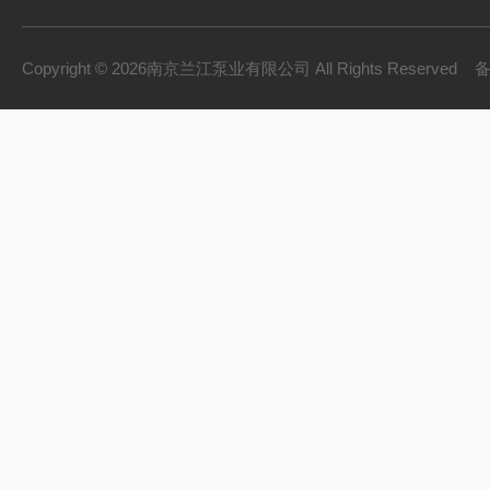
框式搅拌机
双曲面搅拌机
Copyright © 2026南京兰江泵业有限公司 All Rights Reserved
污泥回流泵
拦污系列
破碎格栅机
砂水分离器
旋流沉砂池除污机
立式环流搅拌机
浮筒式搅拌机
无轴螺旋输送机
潜水排污泵
ZQB潜水轴流泵
WL立式排污泵